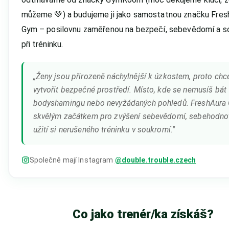
můžeme 💚) a budujeme ji jako samostatnou značku Fres
Gym – posilovnu zaměřenou na bezpečí, sebevědomí a s
při tréninku.
„
Ženy jsou přirozeně náchylnější k úzkostem, proto ch
vytvořit bezpečné prostředí. Místo, kde se nemusíš bát
bodyshamingu nebo nevyžádaných pohledů. FreshAura 
skvělým začátkem pro zvýšení sebevědomí, sebehodno
užití si nerušeného tréninku v soukromí.
"
Společně mají Instagram
@double.trouble.czech
Co jako trenér/ka získáš?