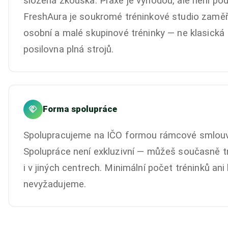
složená zkouška. Praxe je výhodou, ale není po
FreshAura je soukromé tréninkové studio zamě
osobní a malé skupinové tréninky — ne klasická
posilovna plná strojů.
Forma spolupráce
Spolupracujeme na IČO formou rámcové smlouv
Spolupráce není exkluzivní — můžeš současně t
i v jiných centrech. Minimální počet tréninků ani
nevyžadujeme.