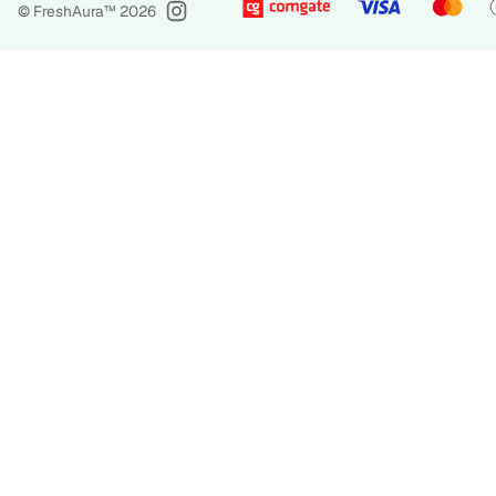
© FreshAura™
2026