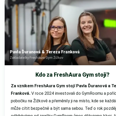
Pavla Ďuranová & Tereza Franková
Zakladatelky FreshAura Gym Žižkov
Kdo za FreshAura Gym stojí?
Za vznikem FreshAura Gym stojí Pavla Ďuranová a T
Franková.
V roce 2024 investovali do GymRoomu a pořídi
pobočku na Žižkově a přeměnily ji na místo, kde se každ
může cítit bezpečně a být sama sebou. Teď o rok později
odtrháváme od značky GymRoom (moc děkujeme kluci, ž