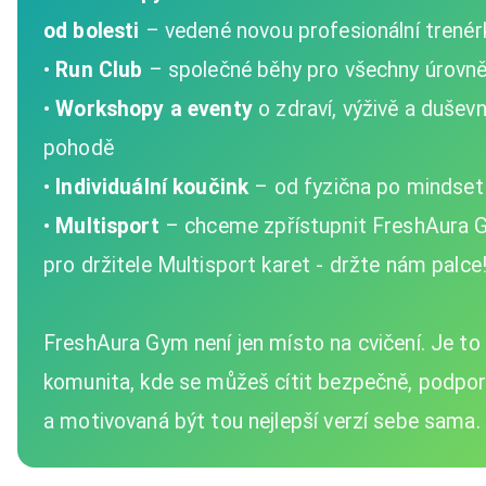
od bolesti
– vedené novou profesionální trenér
•
Run Club
– společné běhy pro všechny úrovn
•
Workshopy a eventy
o zdraví, výživě a duševn
pohodě
•
Individuální koučink
– od fyzična po mindset
•
Multisport
– chceme zpřístupnit FreshAura 
pro držitele Multisport karet - držte nám palce
FreshAura Gym není jen místo na cvičení. Je to
komunita, kde se můžeš cítit bezpečně, podpo
a motivovaná být tou nejlepší verzí sebe sama.