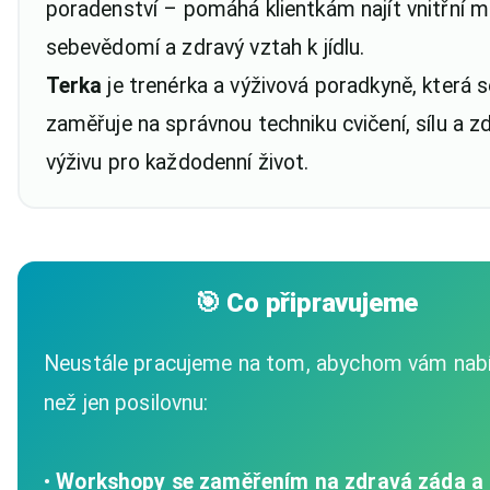
poradenství – pomáhá klientkám najít vnitřní mo
Terka
je trenérka a výživová poradkyně, která s
zaměřuje na správnou techniku cvičení, sílu a z
výživu pro každodenní život.
🎯 Co připravujeme
Neustále pracujeme na tom, abychom vám nabíd
než jen posilovnu:
•
Workshopy se zaměřením na zdravá záda a 