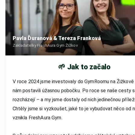
Pavla Ďuranová & Tereza Franková
Zakladatelky FreshAura Gym Žižkov
🌱 Jak to začalo
V roce 2024 jsme investovaly do GymRoomu na Žižkově a
nám postavili úžasnou pobočku. Po roce se naše cesty s
rozcházejí – a my jsme dostaly od nich jedinečnou přílež
Chtěly jsme si vyzkoušet, jaké to je vybudovat něco od nu
vznikla FreshAura Gym.