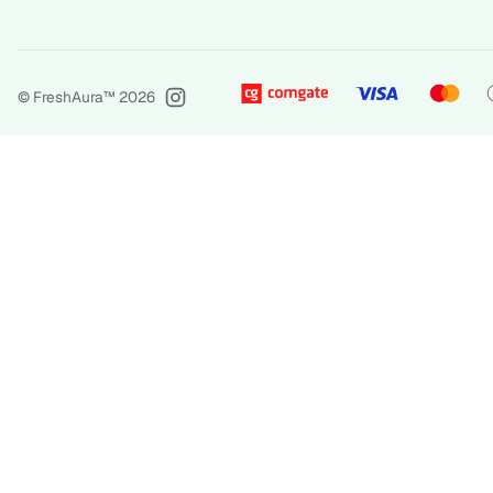
© FreshAura™
2026