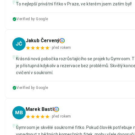
To nejlepší privátní fitko v Praze, ve kterém jsem zatím byl!
Verified by Google
Jakub Červený
G
JČ
·
před rokem
Krásná nová pobočka rozrůstajícího se projektu Gymroom. T
je přístupná kdykoliv a rezervace bez problémů. Skvělý konc
cvičení v soukromí.
Verified by Google
Marek Bastl
G
MB
·
před rokem
Gymroom je skvělé soukromé fitko. Pokud člověk potřebuje na
vypadnout z běžných komerčních fitek, mohu vřele doporuči