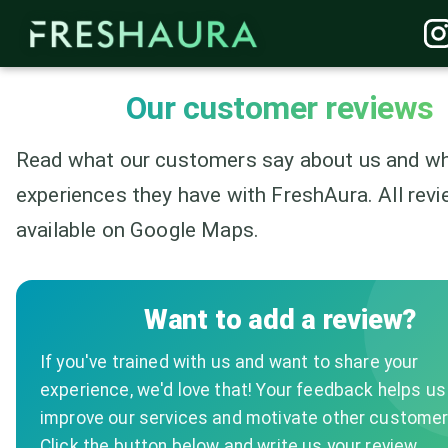
Our customer reviews
Read what our customers say about us and w
experiences they have with FreshAura. All rev
available on Google Maps.
Want to add a review?
If you've trained with us and want to share your
experience, we'd love that! Your feedback helps us
improve our services and motivate other customer
Click the button below and write us your review.