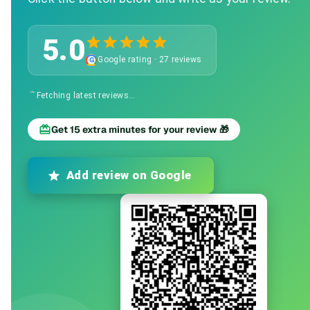
5.0
Google rating
·
27 reviews
G
Fetching latest reviews…
Get 15 extra minutes for your review 🎁
Add review on Google