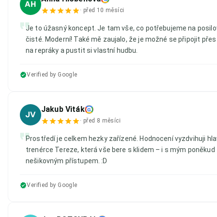
AH
·
před 10 měsíci
Je to úžasný koncept. Je tam vše, co potřebujeme na posilov
čisté. Moderní! Také mě zaujalo, že je možné se připojit pře
na repráky a pustit si vlastní hudbu.
Verified by Google
Jakub Viták
G
JV
·
před 8 měsíci
Prostředí je celkem hezky zařízené. Hodnocení vyzdvihuji hla
trenérce Tereze, která vše bere s klidem – i s mým poněkud
nešikovným přístupem. :D
Verified by Google