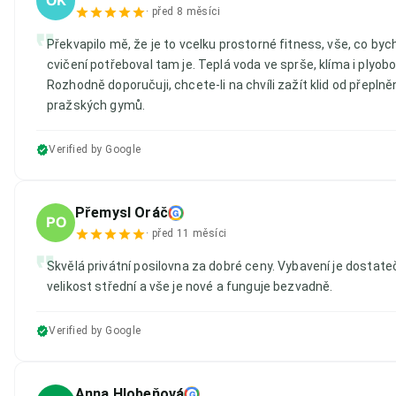
OK
·
před 8 měsíci
Překvapilo mě, že je to vcelku prostorné fitness, vše, co byc
cvičení potřeboval tam je. Teplá voda ve sprše, klíma i plyobo
Rozhodně doporučuji, chcete-li na chvíli zažít klid od přepln
pražských gymů.
Verified by Google
Přemysl Oráč
G
PO
·
před 11 měsíci
Skvělá privátní posilovna za dobré ceny. Vybavení je dostate
velikost střední a vše je nové a funguje bezvadně.
Verified by Google
Anna Hlobeňová
G