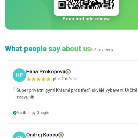
Scan and add review
What people say about us
27 reviews
Hana Prokopová
G
HP
·
před 2 měsíci
Super privátní gym! Krásné prostředí, skvělé vybavení. Určit
znovu 🤩
Verified by Google
Ondřej Koščo
G