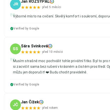
Jan ROZSYPAL
G
JR
·
před 5 měsíci
Výborné místo na cvičení. Skvělý komfort i soukromí, doporuč
Verified by Google
Sára Svinková
G
SS
·
před 10 měsíci
Musím strašně moc pochválit tohle privátní fitko. Byl to pro
si zacvičit sama bez rušení v krásném a čistém prostředí. 
můžu jen doporučit! ❤️ Budu chodit pravidelně.
Verified by Google
Jan Čížek
G
JČ
·
před rokem