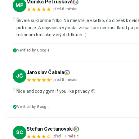
Monika Petrušková
G
MP
·
před 8 měsíci
Skvelé súkromné fitko. Na mieste je všetko, čo človek k cvič
potrebuje. A najväčšia výhoda, že sa tam nemusí tlačiť po pr
miliónom ľudí ako v iných fitkách. :)
Verified by Google
Jaroslav Čabala
G
JČ
·
před 5 měsíci
Nice and cozy gym if you like privacy 🙂
Verified by Google
Stefan Cvetanovski
G
SC
·
před 11 měsíci