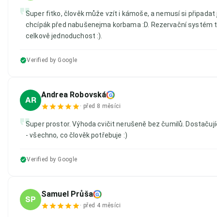
Super fitko, člověk může vzít i kámoše, a nemusí si připadat 
chcípák před nabušenejma korbama :D. Rezervační systém ta
celkově jednoduchost :).
Verified by Google
Andrea Robovská
G
AR
·
před 8 měsíci
Super prostor. Výhoda cvičit nerušeně bez čumilů. Dostačují
- všechno, co člověk potřebuje :)
Verified by Google
Samuel Průša
G
SP
·
před 4 měsíci